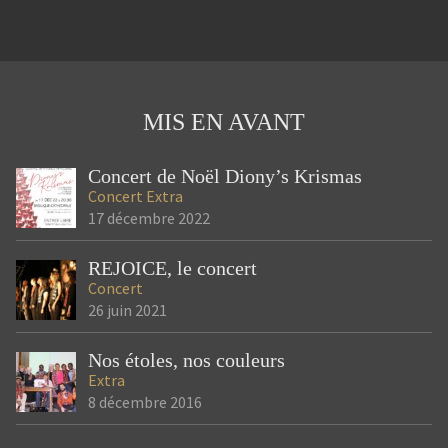
PAUL ELUARD
93
SAINT-DENIS
JEUNESSE
PARTAGE
LOUIS LORIEUX
NOTRE HISTOIRE
CHORALE
MAISON D'ACCUEIL
LE GUÉ
SEMAINE D'ÉTÉ
ÉTÉ
DIONY'S VOICE
CONCERT
MIS EN AVANT
NOËL
GOSPEL
SAINT DENIS
Concert de Noël Diony’s Krismas
Concert
Extra
17 décembre 2022
REJOICE, le concert
Concert
26 juin 2021
Nos étoles, nos couleurs
Extra
8 décembre 2016