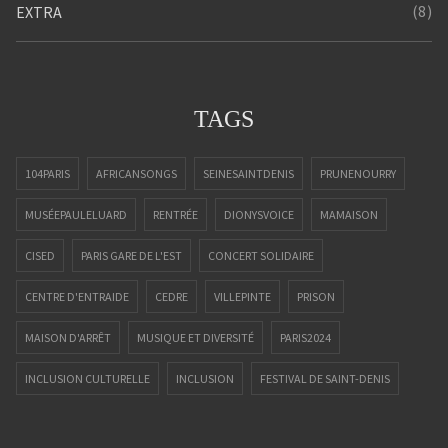
(8)
EXTRA
TAGS
104PARIS
AFRICANSONGS
SEINESAINTDENIS
PRUNENOURRY
MUSÉEPAULELUARD
RENTRÉE
DIONYSVOICE
MAMAISON
CISED
PARIS GARE DE L'EST
CONCERT SOLIDAIRE
CENTRE D'ENTRAIDE
CEDRE
VILLEPINTE
PRISON
MAISON D'ARRÊT
MUSIQUE ET DIVERSITÉ
PARIS2024
INCLUSION CULTURELLE
INCLUSION
FESTIVAL DE SAINT-DENIS
ALPHADEP
FESTIVAL
SOLIDARITÉ
CAPOEIRA
ANIMATION