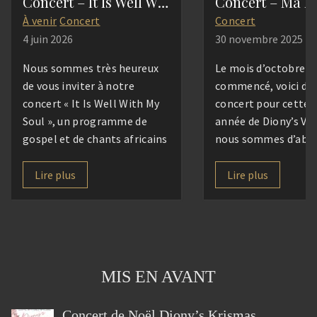
Concert – It Is Well With My Soul
Concert – Ma M
À venir
Concert
Concert
4 juin 2026
30 novembre 2025
Nous sommes très heureux
Le mois d’octobre e
de vous inviter à notre
commencé, voici déj
concert « It Is Well With My
concert pour cette 
Soul », un programme de
année de Diony’s Vo
gospel et de chants africains
nous sommes d’abo
sous la direction de Marion
retrouvés pour une
Gomar. Accompagnés de nos
convivialité destinée
Lire plus
Lire plus
choristes et musiciens, nous
connaissance, se re
vous proposerons un voyage
faire c(h)œur et accu
musical empreint de
nouveaux, hébergés 
spiritualité, de joie et
CISED que nous rem
d’espérance, à travers des
très chaleureusemen
MIS EN AVANT
œuvres emblématiques du
Après un repas part
[…]
1000 saveurs, […]
Concert de Noël Diony’s Krismas