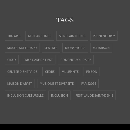
TAGS
104PARIS
AFRICANSONGS
SEINESAINTDENIS
PRUNENOURRY
MUSÉEPAULELUARD
RENTRÉE
DIONYSVOICE
MAMAISON
CISED
PARIS GARE DE L'EST
CONCERT SOLIDAIRE
CENTRE D'ENTRAIDE
CEDRE
VILLEPINTE
PRISON
MAISON D'ARRÊT
MUSIQUE ET DIVERSITÉ
PARIS2024
INCLUSION CULTURELLE
INCLUSION
FESTIVAL DE SAINT-DENIS
ALPHADEP
FESTIVAL
SOLIDARITÉ
CAPOEIRA
ANIMATION
PAUL ELUARD
93
SAINT-DENIS
JEUNESSE
PARTAGE