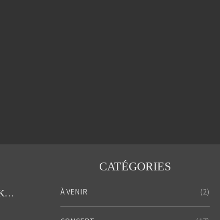
CATÉGORIES
(2)
À VENIR
Concert de Noël Diony’s Krismas