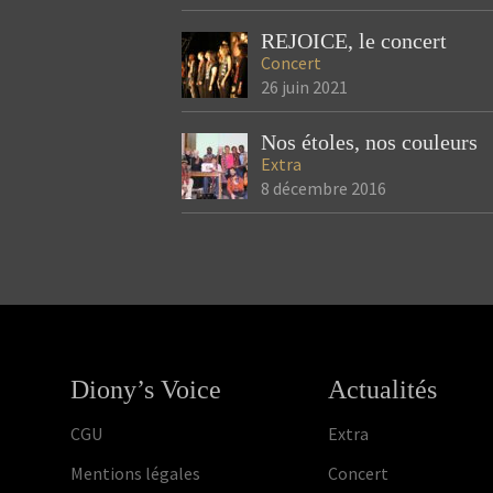
REJOICE, le concert
Concert
26 juin 2021
Nos étoles, nos couleurs
Extra
8 décembre 2016
Diony’s Voice
Actualités
CGU
Extra
Mentions légales
Concert