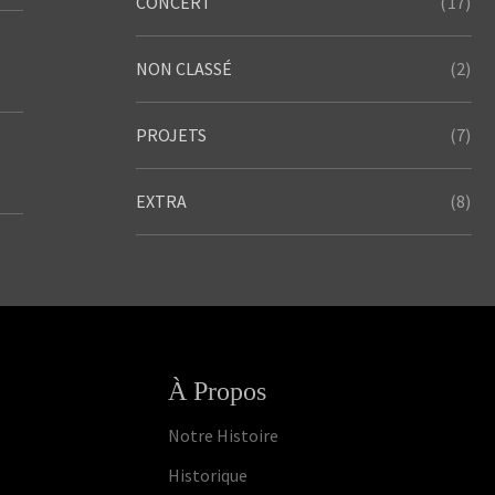
(17)
CONCERT
(2)
NON CLASSÉ
(7)
PROJETS
(8)
EXTRA
À Propos
Notre Histoire
Historique