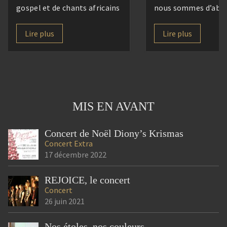
gospel et de chants africains
nous sommes d’abo
sous la direction de Marion
retrouvés pour une
Gomar. Accompagnés de nos
convivialité destinée
Lire plus
Lire plus
choristes et musiciens, nous
connaissance, se re
vous proposerons un voyage
faire c(h)œur et accu
musical empreint de
nouveaux, hébergés 
spiritualité, de joie et
CISED que nous rem
d’espérance, à travers des
très chaleureusemen
MIS EN AVANT
œuvres emblématiques du
Après un repas part
[…]
1000 saveurs, […]
Concert de Noël Diony’s Krismas
Concert
Extra
17 décembre 2022
REJOICE, le concert
Concert
26 juin 2021
Nos étoles, nos couleurs