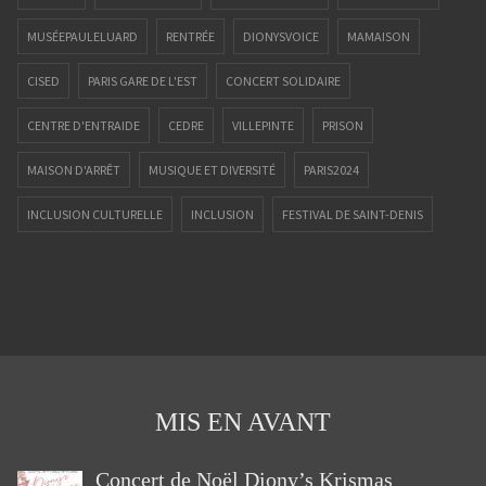
MUSÉEPAULELUARD
RENTRÉE
DIONYSVOICE
MAMAISON
CISED
PARIS GARE DE L'EST
CONCERT SOLIDAIRE
CENTRE D'ENTRAIDE
CEDRE
VILLEPINTE
PRISON
MAISON D'ARRÊT
MUSIQUE ET DIVERSITÉ
PARIS2024
INCLUSION CULTURELLE
INCLUSION
FESTIVAL DE SAINT-DENIS
ALPHADEP
FESTIVAL
SOLIDARITÉ
CAPOEIRA
ANIMATION
PAUL ELUARD
93
SAINT-DENIS
JEUNESSE
PARTAGE
LOUIS LORIEUX
NOTRE HISTOIRE
CHORALE
MAISON D'ACCUEIL
LE GUÉ
SEMAINE D'ÉTÉ
ÉTÉ
DIONY'S VOICE
CONCERT
MIS EN AVANT
NOËL
GOSPEL
SAINT DENIS
Concert de Noël Diony’s Krismas