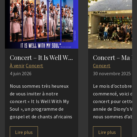
Concert – It Is Well With My Soul
Concert – Ma M
À venir
Concert
Concert
4 juin 2026
30 novembre 2025
Nous sommes très heureux
Le mois d’octobre e
de vous inviter à notre
commencé, voici déj
concert « It Is Well With My
concert pour cette 
Soul », un programme de
année de Diony’s Vo
gospel et de chants africains
nous sommes d’abo
sous la direction de Marion
retrouvés pour une
Gomar. Accompagnés de nos
convivialité destinée
Lire plus
Lire plus