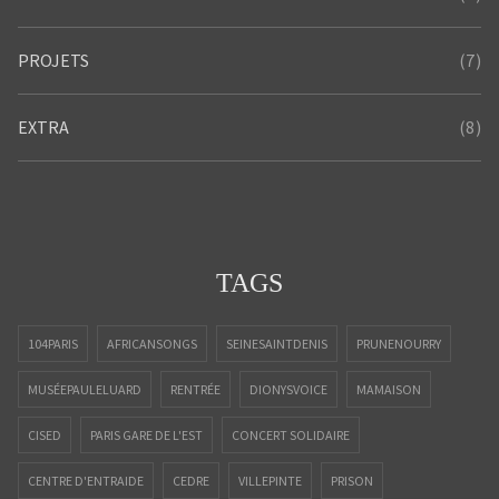
(7)
PROJETS
(8)
EXTRA
TAGS
104PARIS
AFRICANSONGS
SEINESAINTDENIS
PRUNENOURRY
MUSÉEPAULELUARD
RENTRÉE
DIONYSVOICE
MAMAISON
CISED
PARIS GARE DE L'EST
CONCERT SOLIDAIRE
CENTRE D'ENTRAIDE
CEDRE
VILLEPINTE
PRISON