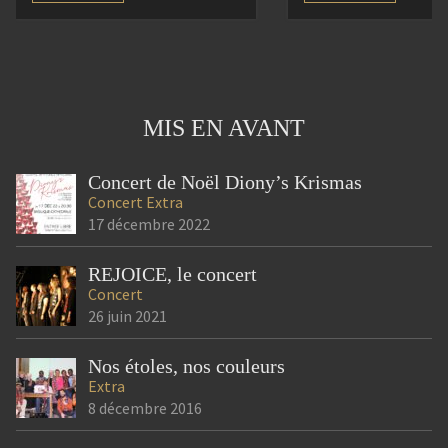
choristes et musiciens, nous
connaissance, se re
vous proposerons un voyage
faire c(h)œur et accu
musical empreint de
nouveaux, hébergés 
spiritualité, de joie et
CISED que nous rem
d’espérance, à travers des
très chaleureusemen
MIS EN AVANT
œuvres emblématiques du
Après un repas part
[…]
1000 saveurs, […]
Concert de Noël Diony’s Krismas
Concert
Extra
17 décembre 2022
REJOICE, le concert
Concert
26 juin 2021
Nos étoles, nos couleurs
Extra
8 décembre 2016