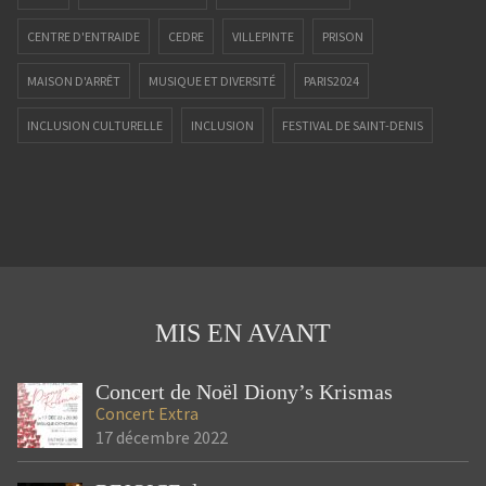
CENTRE D'ENTRAIDE
CEDRE
VILLEPINTE
PRISON
MAISON D'ARRÊT
MUSIQUE ET DIVERSITÉ
PARIS2024
INCLUSION CULTURELLE
INCLUSION
FESTIVAL DE SAINT-DENIS
ALPHADEP
FESTIVAL
SOLIDARITÉ
CAPOEIRA
ANIMATION
PAUL ELUARD
93
SAINT-DENIS
JEUNESSE
PARTAGE
LOUIS LORIEUX
NOTRE HISTOIRE
CHORALE
MAISON D'ACCUEIL
LE GUÉ
SEMAINE D'ÉTÉ
ÉTÉ
DIONY'S VOICE
CONCERT
MIS EN AVANT
NOËL
GOSPEL
SAINT DENIS
Concert de Noël Diony’s Krismas
Concert
Extra
17 décembre 2022