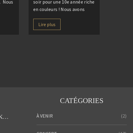
e. Nous
soir pour une 10e année riche
en couleurs ! Nous avons
tinée
donné notre 1e concert dès
 faire
ce vendredi 19 septembre au
Lire plus
ntrer,
musée Paul Eluard de Saint-
lir les
Denis pour la clôture de
r le
l’exposition « Venus », du
cions
projet « la terre qui m’est
!
chair » de l’artiste Prune
é aux
Nourry. […]
CATÉGORIES
(2)
À VENIR
Concert de Noël Diony’s Krismas