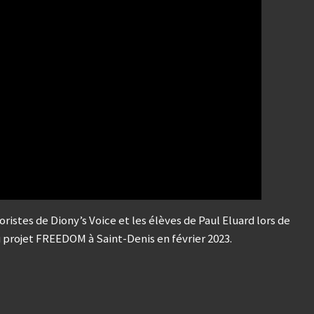
oristes de Diony’s Voice et les élèves de Paul Eluard lors de
u projet FREEDOM à Saint-Denis en février 2023.