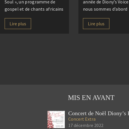
Soul », un programme de
année de Diony’s Voic
gospel et de chants africains
nous sommes d’abord
sous la direction de Marion
retrouvés pour une ma
Gomar. Accompagnés de nos
convivialité destinée à
Lire plus
Lire plus
choristes et musiciens, nous
connaissance, se renco
vous proposerons un voyage
faire c(h)œur et accueil
musical empreint de
nouveaux, hébergés pa
spiritualité, de joie et
CISED que nous remer
d’espérance, à travers des
très chaleureusement 
œuvres emblématiques du
Après un repas partag
[…]
1000 saveurs, […]
MIS EN AVANT
Concert
Extra
17 décembre 2022