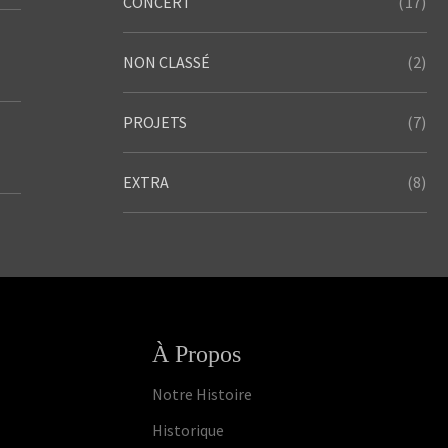
(17)
CONCERT
(2)
NON CLASSÉ
(7)
PROJETS
(8)
EXTRA
À Propos
Notre Histoire
Historique