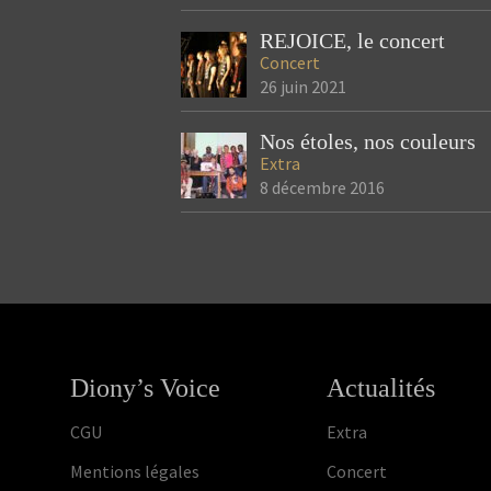
REJOICE, le concert
Concert
26 juin 2021
Nos étoles, nos couleurs
Extra
8 décembre 2016
Diony’s Voice
Actualités
CGU
Extra
Mentions légales
Concert