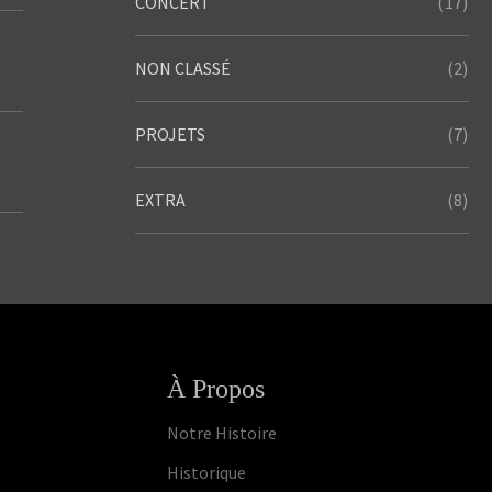
(17)
CONCERT
(2)
NON CLASSÉ
(7)
PROJETS
(8)
EXTRA
À Propos
Notre Histoire
Historique