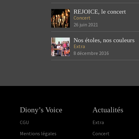
REJOICE, le concert
Concert
26 juin 2021
Nos étoles, nos couleurs
Extra
8 décembre 2016
Diony’s Voice
Actualités
CGU
Extra
Mentions légales
Concert