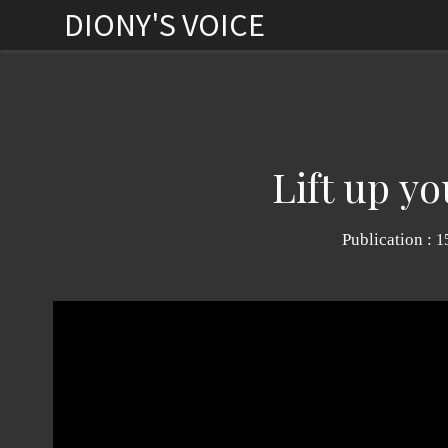
DIONY'S VOICE
Lift up y
Publication :
1