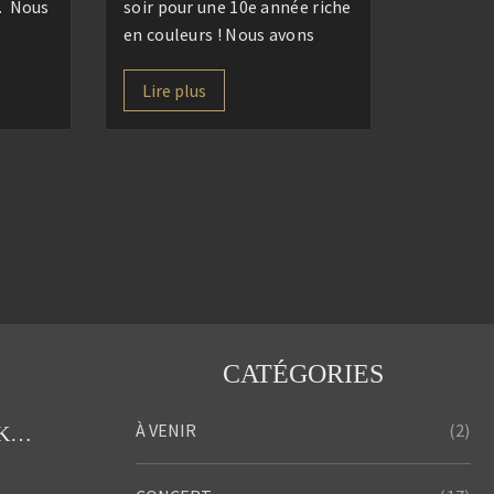
e. Nous
soir pour une 10e année riche
en couleurs ! Nous avons
tinée
donné notre 1e concert dès
 faire
ce vendredi 19 septembre au
Lire plus
ntrer,
musée Paul Eluard de Saint-
lir les
Denis pour la clôture de
r le
l’exposition « Venus », du
cions
projet « la terre qui m’est
!
chair » de l’artiste Prune
é aux
Nourry. […]
CATÉGORIES
(2)
À VENIR
Concert de Noël Diony’s Krismas