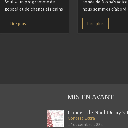
Soul », un programme de
année de Diony’s Voic
gospel et de chants africains
nous sommes d’abord
sous la direction de Marion
retrouvés pour une ma
Gomar. Accompagnés de nos
convivialité destinée à
Lire plus
Lire plus
choristes et musiciens, nous
connaissance, se renco
vous proposerons un voyage
faire c(h)œur et accueil
musical empreint de
nouveaux, hébergés pa
spiritualité, de joie et
CISED que nous remer
d’espérance, à travers des
très chaleureusement 
œuvres emblématiques du
Après un repas partag
[…]
1000 saveurs, […]
MIS EN AVANT
Concert
Extra
17 décembre 2022