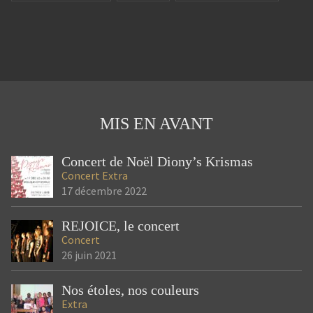
ALPHADEP
FESTIVAL
SOLIDARITÉ
CAPOEIRA
ANIMATION
PAUL ELUARD
93
SAINT-DENIS
JEUNESSE
PARTAGE
LOUIS LORIEUX
NOTRE HISTOIRE
CHORALE
MAISON D'ACCUEIL
LE GUÉ
SEMAINE D'ÉTÉ
ÉTÉ
DIONY'S VOICE
CONCERT
MIS EN AVANT
NOËL
GOSPEL
SAINT DENIS
Concert de Noël Diony’s Krismas
Concert
Extra
17 décembre 2022
REJOICE, le concert
Concert
26 juin 2021
Nos étoles, nos couleurs
Extra