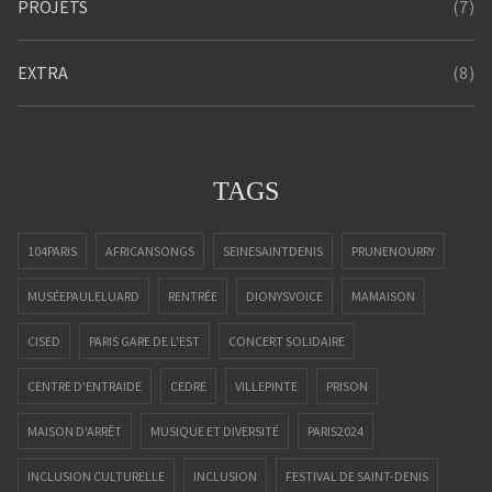
(7)
PROJETS
(8)
EXTRA
TAGS
104PARIS
AFRICANSONGS
SEINESAINTDENIS
PRUNENOURRY
MUSÉEPAULELUARD
RENTRÉE
DIONYSVOICE
MAMAISON
CISED
PARIS GARE DE L'EST
CONCERT SOLIDAIRE
CENTRE D'ENTRAIDE
CEDRE
VILLEPINTE
PRISON
MAISON D'ARRÊT
MUSIQUE ET DIVERSITÉ
PARIS2024
INCLUSION CULTURELLE
INCLUSION
FESTIVAL DE SAINT-DENIS