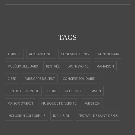
TAGS
104PARIS
AFRICANSONGS
SEINESAINTDENIS
PRUNENOURRY
MUSÉEPAULELUARD
RENTRÉE
DIONYSVOICE
MAMAISON
CISED
PARIS GARE DE L'EST
CONCERT SOLIDAIRE
CENTRE D'ENTRAIDE
CEDRE
VILLEPINTE
PRISON
MAISON D'ARRÊT
MUSIQUE ET DIVERSITÉ
PARIS2024
INCLUSION CULTURELLE
INCLUSION
FESTIVAL DE SAINT-DENIS
ALPHADEP
FESTIVAL
SOLIDARITÉ
CAPOEIRA
ANIMATION