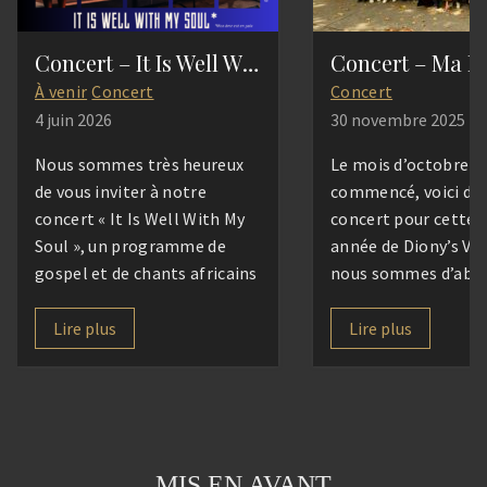
Concert – It Is Well With My Soul
Concert – Ma M
À venir
Concert
Concert
4 juin 2026
30 novembre 2025
Nous sommes très heureux
Le mois d’octobre e
de vous inviter à notre
commencé, voici déj
concert « It Is Well With My
concert pour cette 
Soul », un programme de
année de Diony’s Vo
gospel et de chants africains
nous sommes d’abo
sous la direction de Marion
retrouvés pour une
Gomar. Accompagnés de nos
convivialité destinée
Lire plus
Lire plus
choristes et musiciens, nous
connaissance, se re
vous proposerons un voyage
faire c(h)œur et accu
musical empreint de
nouveaux, hébergés 
spiritualité, de joie et
CISED que nous rem
d’espérance, à travers des
très chaleureusemen
MIS EN AVANT