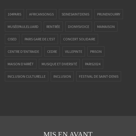
104PARIS
AFRICANSONGS
SEINESAINTDENIS
PRUNENOURRY
MUSÉEPAULELUARD
RENTRÉE
DIONYSVOICE
MAMAISON
CISED
PARIS GARE DE L'EST
CONCERT SOLIDAIRE
CENTRE D'ENTRAIDE
CEDRE
VILLEPINTE
PRISON
MAISON D'ARRÊT
MUSIQUE ET DIVERSITÉ
PARIS2024
INCLUSION CULTURELLE
INCLUSION
FESTIVAL DE SAINT-DENIS
ALPHADEP
FESTIVAL
SOLIDARITÉ
CAPOEIRA
ANIMATION
PAUL ELUARD
93
SAINT-DENIS
JEUNESSE
PARTAGE
LOUIS LORIEUX
NOTRE HISTOIRE
CHORALE
MAISON D'ACCUEIL
LE GUÉ
SEMAINE D'ÉTÉ
ÉTÉ
DIONY'S VOICE
CONCERT
MIS EN AVANT