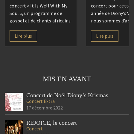
concert « It Is Well With My
concert pour cette 
Soul », un programme de
année de Diony’s Vo
gospel et de chants africains
nous sommes d’abo
sous la direction de Marion
retrouvés pour une
Gomar. Accompagnés de nos
convivialité destinée
Lire plus
Lire plus
choristes et musiciens, nous
connaissance, se re
vous proposerons un voyage
faire c(h)œur et accu
musical empreint de
nouveaux, hébergés 
spiritualité, de joie et
CISED que nous rem
d’espérance, à travers des
très chaleureusemen
MIS EN AVANT
œuvres emblématiques du
Après un repas part
[…]
1000 saveurs, […]
Concert de Noël Diony’s Krismas
Concert
Extra
17 décembre 2022
REJOICE, le concert
Concert