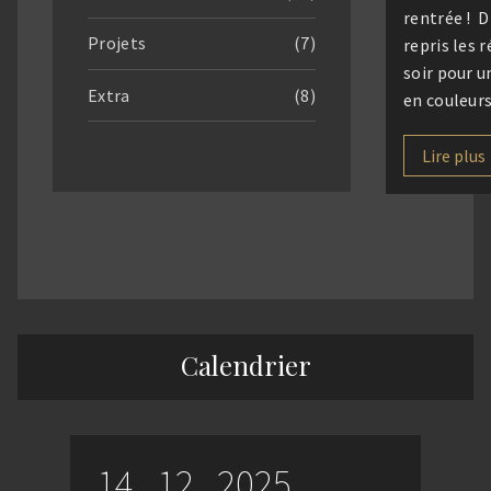
rentrée ! D
Projets
(7)
repris les 
soir pour u
Extra
(8)
en couleurs
donné notr
ce vendred
Lire plus
musée Paul
Denis pour 
l’expositio
projet « la
chair » de l
Nourry. […
Calendrier
14 . 12 . 2025