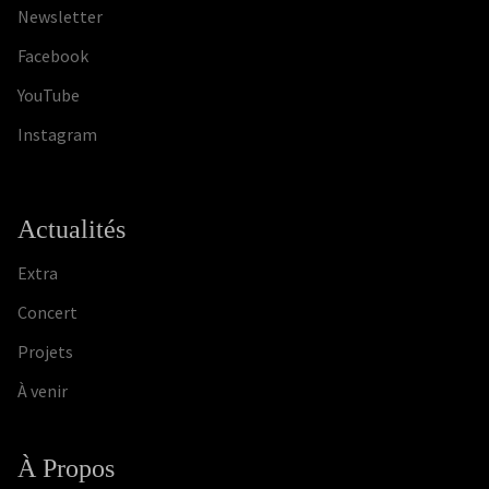
LE GUÉ
SEMAINE D'ÉTÉ
ÉTÉ
DIONY'S VOICE
CONCERT
Newsletter
Facebook
NOËL
GOSPEL
SAINT DENIS
YouTube
Instagram
Actualités
Extra
Concert
Projets
À venir
À Propos