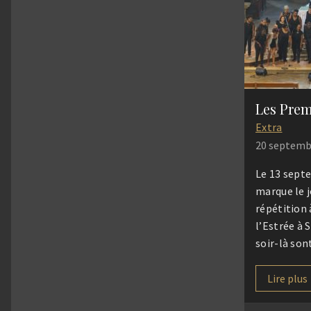
Lorieux.sj,
cœur de la 
Dourdin, et
Saint-Deni
Extra
20 septemb
Le 13 sept
marque le j
répétition 
l’Estrée à 
soir-là son
quinzaine d
certains qu
Lire plus
de 6 saison