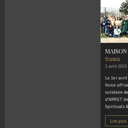
Christophe
recteur de 
Cathédrale,
Diony’s Voi
magnifique
chanter au
Projets
1 avril 2023
Le 1er avril
Voice offra
solidaire d
d’ARRET de
Spirituals 
ont résonn
gymnase de 
Lire plus
2 heures –