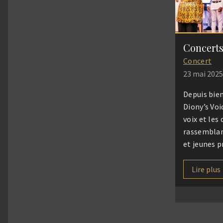
Concerts
Concert
23 mai 2025
Depuis bien
Diony’s Voic
voix et les
rassemblan
et jeunes p
Saint-Denis
autour du c
Lire plus
Inspirés pa
polyphonie
venus d’Afr
poursuivon