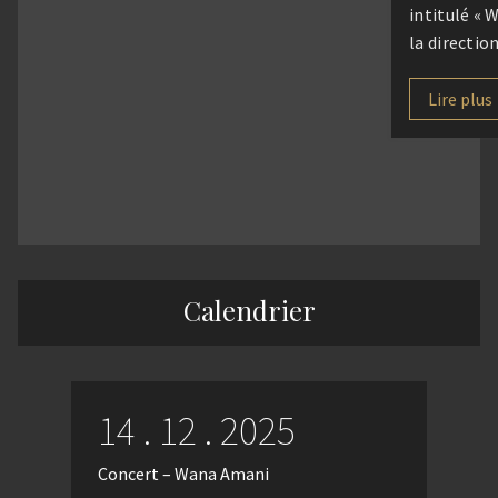
intitulé « 
la directi
et accompa
musiciens 
Lire plus
Pierre Dem
Pitalua et
Dimanche 
à 18h30Égl
l’Estrée53 
Guesde, 93
Participati
Calendrier
nombreux 
[…]
14 . 12 . 2025
Concert – Wana Amani