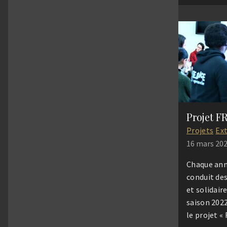
d’émotion –
détenus en
temps d’éc
moment bo
plusieurs
Projet 
Projets
Ex
16 mars 20
Chaque ann
conduit des
et solidaire
saison 2022
le projet «