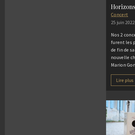
Horizon
Concert
25 juin 2022
Nos 2 conc
furent les 
de fin de s
nouvelle c
Marion Gom
c’était la 
monde nouv
Lire plus
programme 
signe de l’
Vivre Ense
cultivons à
25 juin 2021
Ignace – Pa