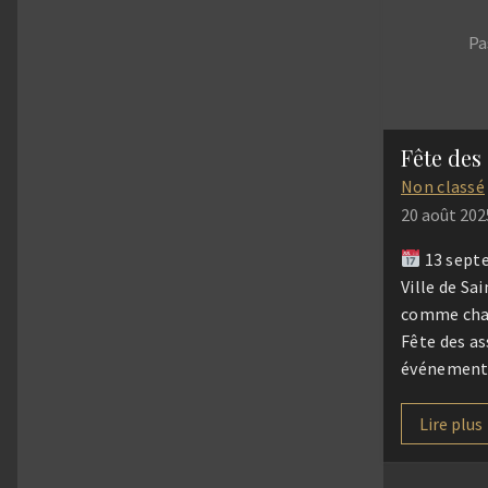
notre missi
Pa
patrimoine 
tisser des 
Non classé
20 août 202
13 sept
Ville de Sa
comme chaq
Fête des as
événement
nombreuses
locales et
Lire plus
habitants d
diversité du