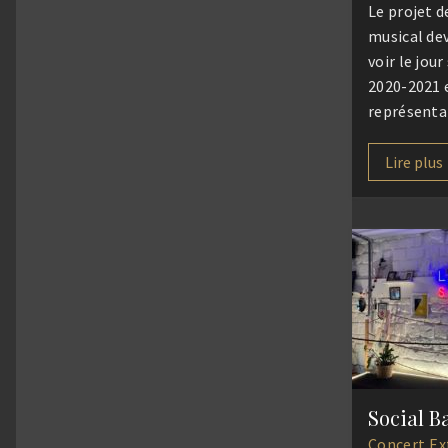
Le projet d
musical dev
voir le jour
2020-2021 
représenta
donnée à N
2021. Le co
Lire plus
en aura dé
mais Diony’
réinventer 
REJOICE, le
projet incr
fou, né sou
Concert
Ex