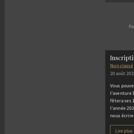
dionysien. 
journée, les
pourront s
Pa
auprès des 
des animati
[…]
Inscript
Non classé
20 août 202
Vous pouvez
l’aventure 
fêtera ses 
l’année 20
nous écrire
de nous rej
prochaines 
Lire plus