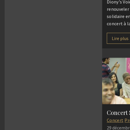
Diony's Voi
renouvele
solidaire e
concert à l
de Villepin
Lire plus
Concert
Pr
29 décembr