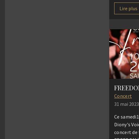
« liberté »)
lycéens de 
Lire plus
projet « FR
par notre g
partagé ave
seconde16 
Eluard de S
porte sur 
l’esclavage
FREEDOM
Concert
31 mai 2023
Ce samedi10
Diony's Voi
concert de 