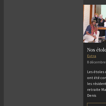
Voice, comm
participé à
en étant m
chef de pu
Extra
8 décembre
Les étoles 
ont été co
les résiden
retraite Ma
Denis