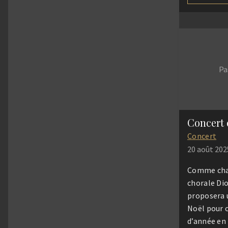
Pa
Concert
20 août 202
Comme cha
chorale Dio
proposera 
Noël pour c
d’année en