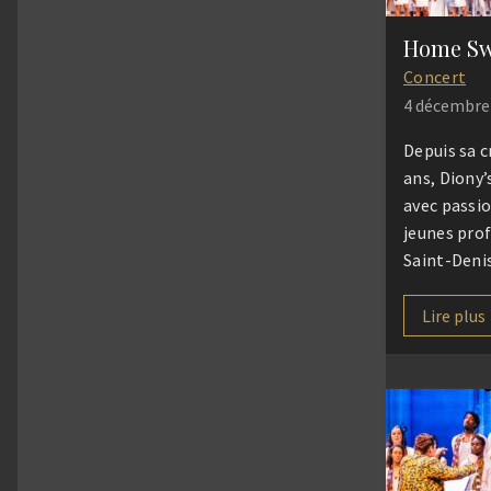
Home Sw
Concert
4 décembre
Depuis sa cr
ans, Diony’
avec passio
jeunes pro
Saint-Denis
environs. À
polyphoniq
Lire plus
les chants 
objectif es
richesse de
musical tou
moments de
d’échange.