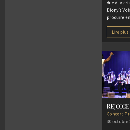
due à la cri
Diony’s Voi
produire en 
l’Eglise de
répétons c
Lire plus
que nous a
concert dan
inégalable
Nkossi Yam
encore le f
REJOICE,
Concert
Pr
30 octobre 