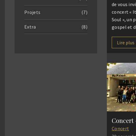
de vous inv
concert « I
Projets
(7)
Soul », un
Extra
(8)
gospel et d
sous la dir
Gomar. Ac
Lire plus
choristes e
vous propo
musical em
spiritualité
d’espérance
œuvres em
[…]
Concert
Concert