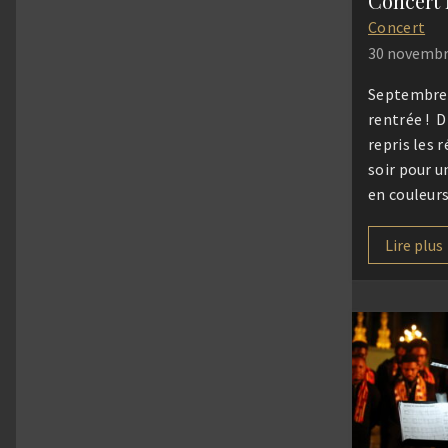
Concert
30 novembr
Septembre 2
rentrée ! D
repris les 
soir pour u
en couleurs
donné notr
ce vendred
Lire plus
musée Paul
Denis pour 
l’expositio
projet « la
chair » de l
Nourry. […