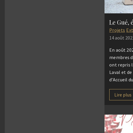
Le Gué, 
Projets
Ex
14 août 202
En août 202
membres de
ont repris 
Laval et de
d’Accueil d
d’un séjour
Musical ! C
Lire plus
de Diony’s 
depuis l’ét
un Centre 
résidentiel
l’accompa